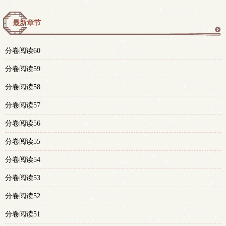
最新章节
更
分卷阅读60
多
分卷阅读59
分卷阅读58
分卷阅读57
分卷阅读56
分卷阅读55
分卷阅读54
分卷阅读53
分卷阅读52
分卷阅读51