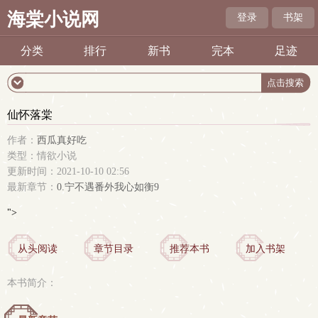
海棠小说网
登录
书架
分类
排行
新书
完本
足迹
仙怀落棠
作者：
西瓜真好吃
类型：情欲小说
更新时间：2021-10-10 02:56
最新章节：
0.宁不遇番外我心如衡9
">
从头阅读
章节目录
推荐本书
加入书架
本书简介：