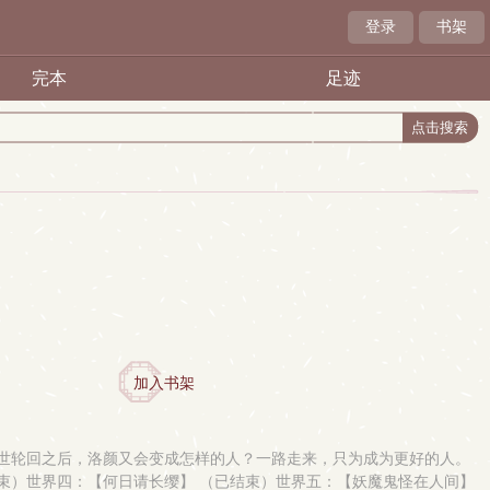
登录
书架
完本
足迹
加入书架
世轮回之后，洛颜又会变成怎样的人？一路走来，只为成为更好的人。
束）世界四：【何日请长缨】 （已结束）世界五：【妖魔鬼怪在人间】