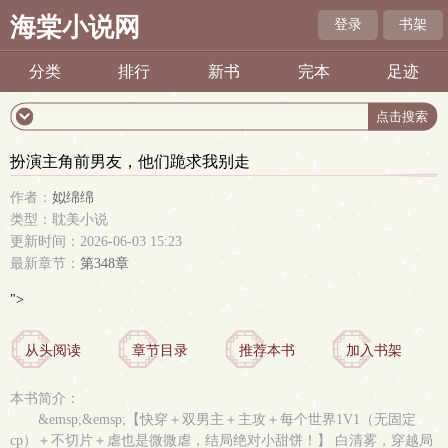
海棠小说网
登录
书架
分类
排行
新书
完本
足迹
扮演主角前男友，他们跪求我别走
作者：
姒绵绵
类型：耽美小说
更新时间：2026-06-03 15:23
最新章节：
第348章
">
从头阅读
章节目录
推荐本书
加入书架
本书简介：
&emsp;&emsp;【快穿＋双男主＋主攻＋每个世界1V1（无固定
cp）＋不切片＋虐也是微微虐，结局绝对小甜饼！】 白清雾，穿越局